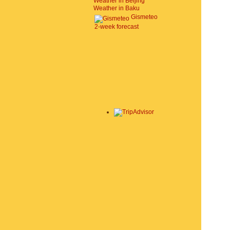
Weather in Beijing
Weather in Baku
Gismeteo
2-week forecast