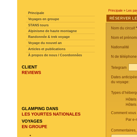
NAVIGATION SUR LE SITE
Principale
»
Les pa
Principale
RÉSERVER LE
Voyages en groupe
STANS tours
Nom du circuit
Alpinisme de haute montagne
Randonnée & trek voyage
Nom et prénom
Voyage du nouvel an
Nationalité
Articles et publications
À propos de nous / Coordonnées
N de téléphon
CLIENT
Telegram
REVIEWS
Dates anticipé
du voyage:
Types d’héberg
Hôtels
Hôtels
GLAMPING DANS
Comment vous c
LES YOURTES NATIONALES
Par e-
VOYAGES
EN GROUPE
Commentaires, 