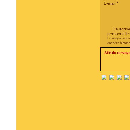
E-mail
*
J'autoris
personnelle
En remplissant c
données à carac
Afin de renvoy