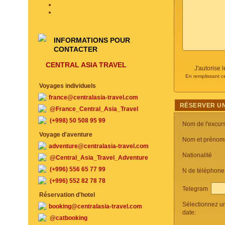
INFORMATIONS POUR
CONTACTER
CENTRAL ASIA TRAVEL
J'autorise
En remplissant c
Voyages individuels
france@centralasia-travel.com
RÉSERVER UN
@France_Central_Asia_Travel
(+998) 50 508 95 99
Nom de l'excur
Voyage d'aventure
Nom et prénom
adventure@centralasia-travel.com
Nationalité
@Central_Asia_Travel_Adventure
(+996) 556 65 77 99
N de téléphon
(+996) 552 82 78 78
Telegram
Réservation d'hotel
Sélectionnez u
booking@centralasia-travel.com
date:
@catbooking