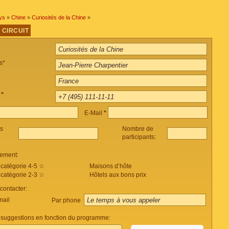
ys
»
Chine
»
Curiosités de la Chine
»
 CIRCUIT
*
s*
e
*
E-Mail
*
es
Nombre de
participants:
ement:
 catégorie 4-5 ☆
Maisons d’hôte
 catégorie 2-3 ☆
Hôtels aux bons prix
ontacter:
mail
Par phone
suggestions en fonction du programme: