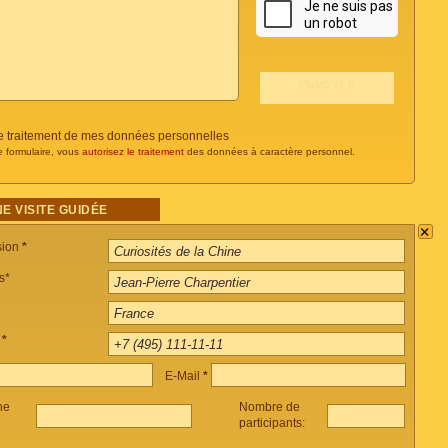
 le traitement de mes données personnelles
e formulaire, vous
autorisez le traitement
des données à caractère personnel.
E VISITE GUIDÉE
×
sion
*
s*
e
*
E-Mail
*
ne
Nombre de
participants: