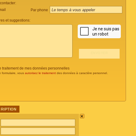
ontacter:
mail
Par phone
es et suggestions:
 le traitement de mes données personnelles
e formulaire, vous
autorisez le traitement
des données à caractère personnel.
CRIPTION
×