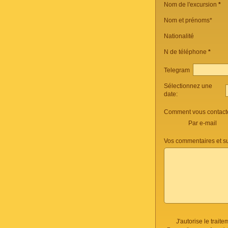
Nom de l'excursion
*
Nom et prénoms*
Nationalité
N de téléphone
*
Telegram
Sélectionnez une
date:
Comment vous contacte
Par e-mail
Vos commentaires et s
J'autorise le trai