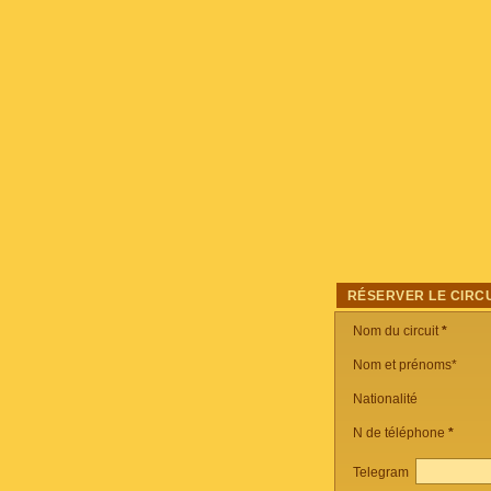
RÉSERVER LE CIRCU
Nom du circuit
*
Nom et prénoms*
Nationalité
N de téléphone
*
Telegram