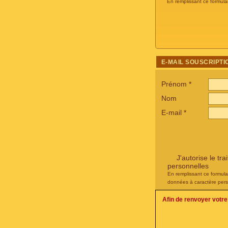
En remplissant ce formula
E-MAIL SOUSCRIPTI
Prénom
*
Nom
E-mail
*
J'autorise le t
personnelles
En remplissant ce formula
données à caractère pers
Afin de renvoyer votr