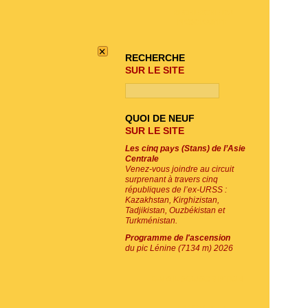
RECHERCHE DU
PROGRAMME
×
RECHERCHE
SUR LE SITE
QUOI DE NEUF
SUR LE SITE
Les cinq pays (Stans) de l’Asie
Centrale
Venez-vous joindre au circuit
surprenant à travers cinq
républiques de l’ex-URSS :
Kazakhstan, Kirghizistan,
Tadjikistan, Ouzbékistan et
Turkménistan.
Programme de l'ascension
du pic Lénine (7134 m) 2026
E-MAIL SOUSCRIPTION