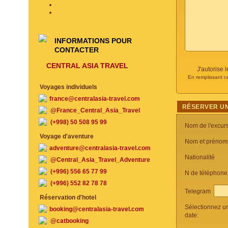
INFORMATIONS POUR
CONTACTER
CENTRAL ASIA TRAVEL
J'autorise
En remplissant c
Voyages individuels
france@centralasia-travel.com
RÉSERVER UN
@France_Central_Asia_Travel
(+998) 50 508 95 99
Nom de l'excur
Voyage d'aventure
Nom et prénom
adventure@centralasia-travel.com
Nationalité
@Central_Asia_Travel_Adventure
(+996) 556 65 77 99
N de téléphon
(+996) 552 82 78 78
Telegram
Réservation d'hotel
Sélectionnez u
booking@centralasia-travel.com
date:
@catbooking