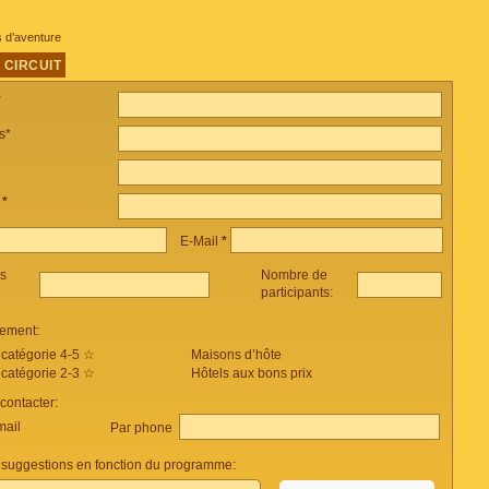
s d’aventure
 CIRCUIT
*
s*
e
*
E-Mail
*
es
Nombre de
participants:
ement:
 catégorie 4-5 ☆
Maisons d’hôte
 catégorie 2-3 ☆
Hôtels aux bons prix
ontacter:
mail
Par phone
suggestions en fonction du programme: