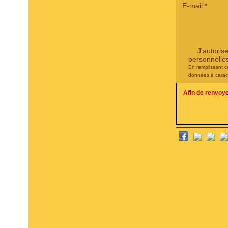
E-mail
*
J'autoris
personnelle
En remplissant c
données à carac
Afin de renvoy