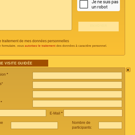
 le traitement de mes données personnelles
e formulaire, vous
autorisez le traitement
des données à caractère personnel.
E VISITE GUIDÉE
×
sion
*
s*
e
*
E-Mail
*
ne
Nombre de
participants: