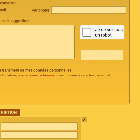
ontacter:
mail
Par phone
es et suggestions:
 le traitement de mes données personnelles
e formulaire, vous
autorisez le traitement
des données à caractère personnel.
CRIPTION
×