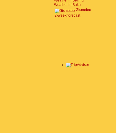
Weather in Beijing
Weather in Baku
Gismeteo
2-week forecast