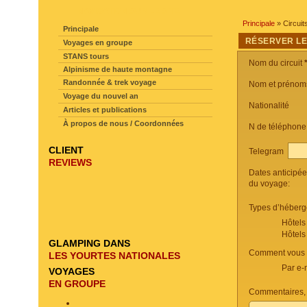
NAVIGATION SUR LE SITE
Principale
» Circuit
Principale
RÉSERVER LE
Voyages en groupe
STANS tours
Nom du circuit
Alpinisme de haute montagne
Randonnée & trek voyage
Nom et prénom
Voyage du nouvel an
Nationalité
Articles et publications
À propos de nous / Coordonnées
N de téléphon
CLIENT
Telegram
REVIEWS
Dates anticipé
du voyage:
Types d’héberg
Hôtels
Hôtels
GLAMPING DANS
Comment vous c
LES YOURTES NATIONALES
Par e-
VOYAGES
EN GROUPE
Commentaires, 