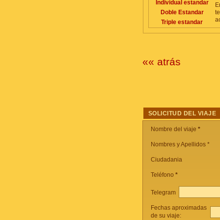
Individual estandar
E
Doble Estandar
t
a
Triple estandar
«« atrás
SOLICITUD DEL VIAJE
Nombre del viaje
*
Nombres y Apellidos *
Ciudadania
Teléfono
*
Telegram
Fechas aproximadas
de su viaje: