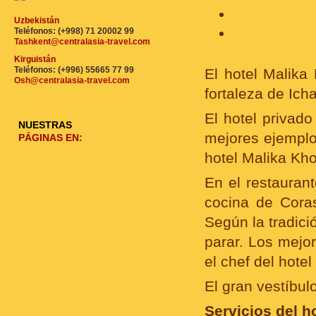
Uzbekistán
Teléfonos: (+998) 71 20002 99
Tashkent@centralasia-travel.com
Kirguistán
Teléfonos: (+996) 55665 77 99
El hotel Malika
Osh@centralasia-travel.com
fortaleza de Ich
El hotel privad
NUESTRAS
mejores ejemplos
PÁGINAS EN:
hotel Malika Kho
En el restaurant
cocina de Cora
Según la tradici
parar. Los mejo
el chef del hotel
El gran vestíbul
Servicios del ho