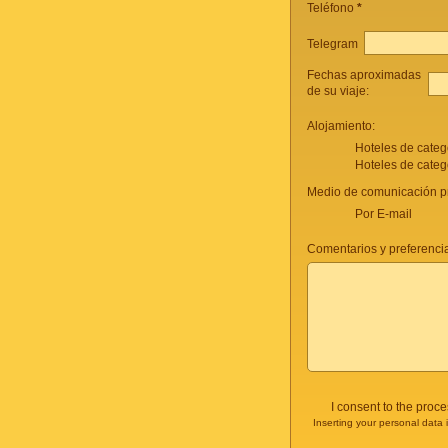
Teléfono
*
Telegram
Fechas aproximadas
de su viaje:
Alojamiento:
Hoteles de categ
Hoteles de categ
Medio de comunicación pr
Por E-mail
Comentarios y preferencia
I consent to the proc
Inserting your personal data 