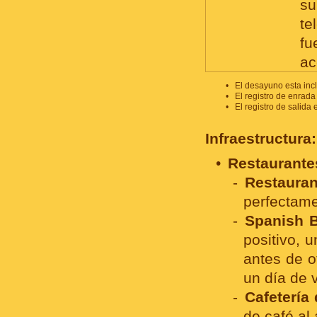
su
te
fu
ac
•
El desayuno esta incl
•
El registro de enrada 
•
El registro de salida 
Infraestructura:
Restaurante
Restauran
perfectame
Spanish 
positivo, 
antes de o
un día de v
Cafetería
de café al a