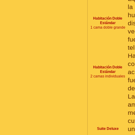
la
hu
Habitación Doble
di
Estándar
1 cama doble grande
ve
fu
te
Ha
co
Habitación Doble
ac
Estándar
2 camas individuales
fu
de
La
am
me
cu
un
Suite Deluxe