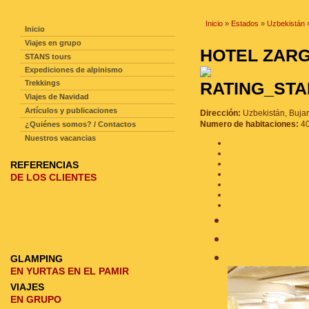
NAVEGACIÓN DE LA PAGINA
Inicio
»
Estados
»
Uzbekistán
Inicio
Viajes en grupo
HOTEL ZAR
STANS tours
Expediciones de alpinismo
Trekkings
Viajes de Navidad
Artículos y publicaciones
Dirección:
Uzbekistán, Buja
Numero de habitaciones:
4
¿Quiénes somos? / Contactos
Nuestros vacancias
REFERENCIAS
DE LOS CLIENTES
GLAMPING
EN YURTAS EN EL PAMIR
VIAJES
EN GRUPO