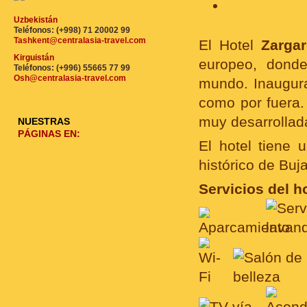
Uzbekistán
Teléfonos: (+998) 71 20002 99
Tashkent@centralasia-travel.com
El Hotel
Zarga
Kirguistán
europeo, donde
Teléfonos: (+996) 55665 77 99
Osh@centralasia-travel.com
mundo. Inaugura
como por fuera. 
muy desarrollad
NUESTRAS
PÁGINAS EN:
El hotel tiene 
histórico de Buj
Servicios del ho