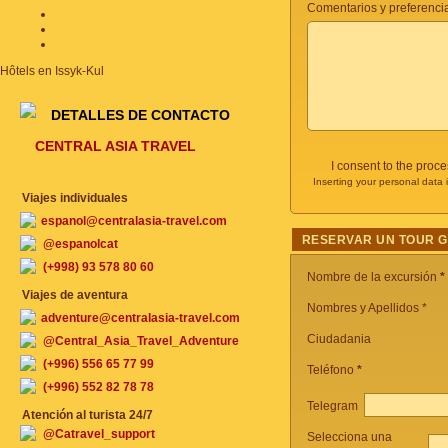
Comentarios y preferencia
Hôtels en Issyk-Kul
DETALLES DE CONTACTO
CENTRAL ASIA TRAVEL
I consent to the proc
Inserting your personal data 
Viajes individuales
espanol@centralasia-travel.com
RESERVAR UN TOUR 
@espanolcat
(+998) 93 578 80 60
Nombre de la excursión
*
Viajes de aventura
Nombres y Apellidos *
adventure@centralasia-travel.com
Ciudadania
@Central_Asia_Travel_Adventure
(+996) 556 65 77 99
Teléfono
*
(+996) 552 82 78 78
Telegram
Atención al turista 24/7
@Catravel_support
Selecciona una