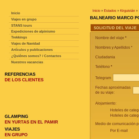
NAVEGACIÓN DE LA PAGINA
Inicio
»
Estados
»
Kirguistán
»
Inicio
BALNEARIO MARCO 
Viajes en grupo
STANS tours
SOLICITUD DEL VIAJE
Expediciones de alpinismo
Trekkings
Nombre del viaje
*
Viajes de Navidad
Nombres y Apellidos *
Artículos y publicaciones
¿Quiénes somos? / Contactos
Ciudadania
Nuestros vacancias
Teléfono
*
REFERENCIAS
Telegram
DE LOS CLIENTES
Fechas aproximadas
de su viaje:
Alojamiento:
Hoteles de categ
Hoteles de categ
GLAMPING
EN YURTAS EN EL PAMIR
Medio de comunicación pr
VIAJES
Por E-mail
EN GRUPO