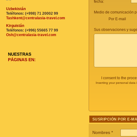
fecha:
Uzbekistán
Medio de comunicación pr
Teléfonos: (+998) 71 20002 99
Tashkent@centralasia-travel.com
Por E-mail
Kirguistán
Sus observaciones y suge
Teléfonos: (+996) 55665 77 99
Osh@centralasia-travel.com
NUESTRAS
PÁGINAS EN:
I consent to the proc
Inserting your personal data 
SUSRIPCIÓN POR E-MA
Nombres
*