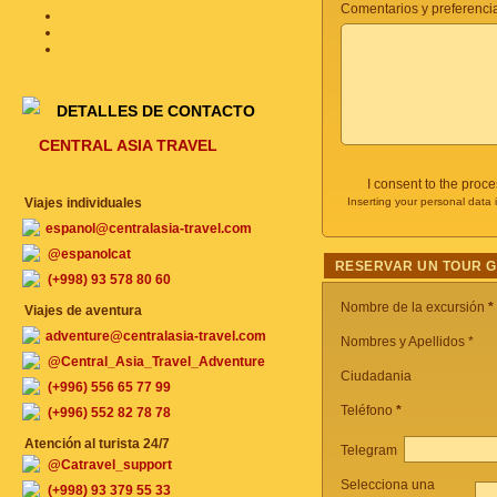
Comentarios y preferencia
DETALLES DE CONTACTO
CENTRAL ASIA TRAVEL
I consent to the proc
Viajes individuales
Inserting your personal data 
espanol@centralasia-travel.com
@espanolcat
RESERVAR UN TOUR 
(+998) 93 578 80 60
Nombre de la excursión
*
Viajes de aventura
adventure@centralasia-travel.com
Nombres y Apellidos *
@Central_Asia_Travel_Adventure
Ciudadania
(+996) 556 65 77 99
Teléfono
*
(+996) 552 82 78 78
Atención al turista 24/7
Telegram
@Catravel_support
Selecciona una
(+998) 93 379 55 33