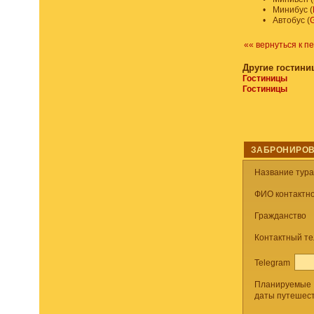
•
Минибус (
•
Автобус (
G
«« вернуться к п
Другие гостини
Гостиницы
Гостиницы
ЗАБРОНИРОВ
Название тур
ФИО контактно
Гражданство
Контактный т
Telegram
Планируемые
даты путешес