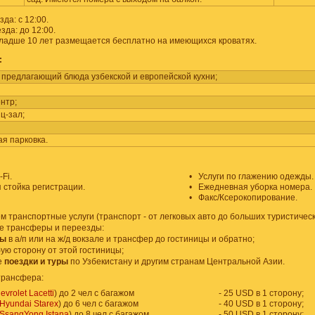
да: с 12:00.
да: до 12:00.
ладше 10 лет размещается бесплатно на имеющихся кроватях.
:
 предлагающий блюда узбекской и европейской кухни;
нтр;
ц-зал;
я парковка.
Fi.
•
Услуги по глажению одежды.
 стойка регистрации.
•
Ежедневная уборка номера.
•
Факс/Ксерокопирование.
 транспортные услуги (транспорт - от легковых авто до больших туристическ
е трансферы и переезды:
ды
в а/п или на ж/д вокзале и трансфер до гостиницы и обратно;
ую сторону от этой гостиницы;
е
поездки и туры
по Узбекистану и другим странам Центральной Азии.
трансфера:
evrolet Lacetti
) до 2 чел с багажом
- 25 USD в 1 сторону;
Hyundai Starex
) до 6 чел с багажом
- 40 USD в 1 сторону;
SsangYong Istana
) до 8 чел с багажом
- 50 USD в 1 сторону;