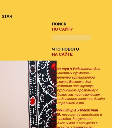
ПОИСК ТУРА
ПОИСК
ПО САЙТУ
ЧТО НОВОГО
НА САЙТЕ
Плов-тур в Узбекистан
для
искушенных гурманов и
ценителей аутентичной
культуры Востока. Мы
объединили насыщенную
экскурсионную программу с
глубоким гастрономическим
исследованием главного блюда
Центральной Азии.
Винный тур в Узбекистан
2026:
посещение виноделен и
винзаводов, дегустации
узбекских вин и экскурсии в
Ташкенте, Самарканде и