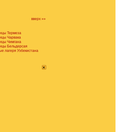
вверх »»
ицы Термеза
ицы Чарвака
ицы Чимгана
ицы Бельдерсая
е лагеря Узбекистана
×