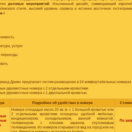
угих
деловых мероприятий
. Изысканный дизайн, совмещающий европе
бекского стиля, высокий уровень сервиса и истинно восточное гостеприим
м
»!
тоимость
ктура, услуги
, переезды
вать
рканд Дрим» предлагает гостям размещение в 24 комфортабельных номерах
ые двухместные номера с 2 отдельными кроватями.
ые двухместные номера с 1 двуспальной кроватью.
ера
Подробнее об удобствах в номере
Стоим
Номера площадью около 20 кв. м. с 1 большой кроватью или
2 отдельными кроватями оснащены удобной мебелью,
ные
кондиционером, холодильником, ванной комнатой,
ные
По зап
телевизором с плоским экраном, спутниковым
а
телевидением. Из номеров открывается вид на город или на
сад. Имеются номера с выходом на балкон.