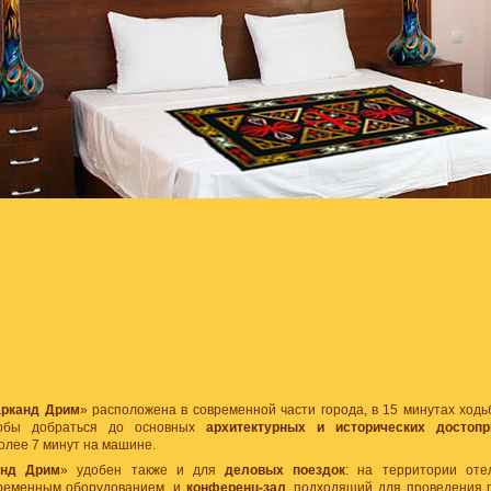
рканд Дрим
» расположена в современной части города, в 15 минутах ход
тобы добраться до основных
архитектурных и исторических достопр
олее 7 минут на машине.
анд Дрим
» удобен также и для
деловых поездок
: на территории от
ременным оборудованием, и
конференц-зал
, подходящий для проведения 