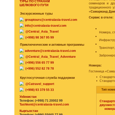
ТУРЫ ПО СТРАНАМ
семинаров и др
ШЕЛКОВОГО ПУТИ
традиционного уз
«
Самарканд Дри
Экскурсионные туры
Сервис в отеле:
grouptours@centralasia-travel.com
info@centralasia-travel.com
@Central_Asia_Travel
Номера, с
(+998) 98 367 95 99
Инфрастру
Приключенческие и активные программы
Транспорт
adventure@centralasia-travel.com
Заброниро
@Central_Asia_Travel_Adventure
(+996) 556 65 77 99
Номера:
(+996) 552 82 78 78
Гостиница «Сама
•
Стандартн
Круглосуточная служба поддержки
•
Стандартн
@Catravel_support
Тип ном
(+998) 93 379 55 33
Узбекистан
Телефон: (+998) 71 20002 99
Стандарт
Tashkent@centralasia-travel.com
двухмест
номер
Кыргызстан
Телефон: (+996) 55665 77 99