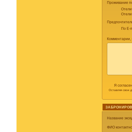
Проживание п
Отели
Отели
Предпочтител
По E-m
Комментарии, 
Я согласе
Оставляя свои 
ЗАБРОНИРОВ
Название экск
ФИО контактно