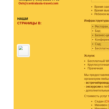
Osh@centralasia-travel.com
•
Время заез
•
Время выез
•
Ребенок м
НАШИ
Инфраструктура
СТРАНИЦЫ В:
•
Ресторан,
•
Бар;
•
Бизнес-це
•
Конферен
•
Сад;
•
Бесплатна
Услуги:
•
Бесплатный Wi-
•
Круглосуточная
•
Прачечная.
Мы предоставляем
организуем любы
-
встречи/прово
-
экскурсии
в люб
- дополнительны
Стоимость услуг 
•
Седан (
Ch
•
Минивен (
•
Минивен (