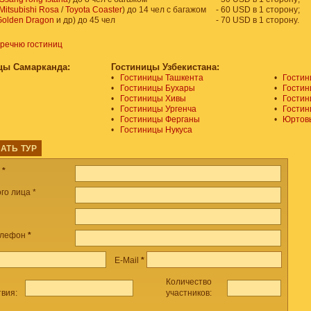
Mitsubishi Rosa
/
Toyota Coaster
) до 14 чел с багажом
- 60 USD в 1 сторону;
olden Dragon
и др) до 45 чел
- 70 USD в 1 сторону.
еречню гостиниц
цы Самарканда:
Гостиницы Узбекистана:
•
Гостиницы Ташкента
•
Гостин
•
Гостиницы Бухары
•
Гостин
•
Гостиницы Хивы
•
Гостин
•
Гостиницы Ургенча
•
Гостин
•
Гостиницы Ферганы
•
Юртовы
•
Гостиницы Нукуса
АТЬ ТУР
а
*
го лица *
елефон
*
E-Mail
*
Количество
твия:
участников: