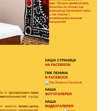
Бухаре. Пришло время узнать
Узбекистан не только как
сокровищницу Шелкового пути,
но и как страну с
возрождающимся винным
потенциалом!
E-MAIL ПОДПИСКА
ОТПРАВИТЬ
ЗАПРОС
НАША СТРАНИЦА
НА FACEBOOK
ПИК ЛЕНИНА
В FACEBOOK
НАША
ьбы от
Центрального парка
ФОТОГАЛЕРЕЯ
имечательностей
города,
НАША
ВИДЕОГАЛЕРЕЯ
еля имеется
бизнес-центр
,
переговоров, конференций,