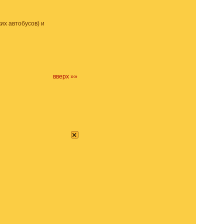
их автобусов) и
вверх »»
×