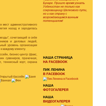
Бухаре. Пришло время узнать
Узбекистан не только как
сокровищницу Шелкового пути,
но и как страну с
возрождающимся винным
потенциалом!
х мест административного
летия назад и зародилась
E-MAIL ПОДПИСКА
везды", сочетающий в себе
ОТПРАВИТЬ
ников и деловых людей,
ЗАПРОС
ьный уровень организации
к каждому клиенту.
ссейн, бизнес-центр (факс,
НАША СТРАНИЦА
ин сувениров, прачечная,
НА FACEBOOK
, теннисный корт, охрана
ПИК ЛЕНИНА
В FACEBOOK
НАША
ФОТОГАЛЕРЕЯ
НАША
ВИДЕОГАЛЕРЕЯ