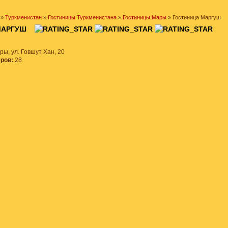
»
Туркменистан
»
Гостиницы Туркменистана
»
Гостиницы Мары
» Гостиница Маргуш
 МАРГУШ
ры, ул. Говшут Хан, 20
еров:
28