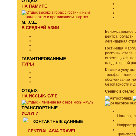
ОТДЫХ
НА ПАМИРЕ
M.I.C.E.
В СРЕДНЕЙ АЗИИ
Беломраморное з
центра области,
легендарная стр
Гостиница Маргу
роскошь отеля 
стремящихся пол
ГАРАНТИРОВАННЫЕ
плодотворной раб
ТУРЫ
К вашим услугам 
телефон, копиро
обслуживание но
безопасности и д
ОТДЫХ
Сервис в отеле:
НА ИССЫК-КУЛЕ
ТРАНСПОРТНЫЕ
УСЛУГИ
Номера, с
КОНТАКТНЫЕ ДАННЫЕ
Инфрастру
CENTRAL ASIA TRAVEL
Транспорт