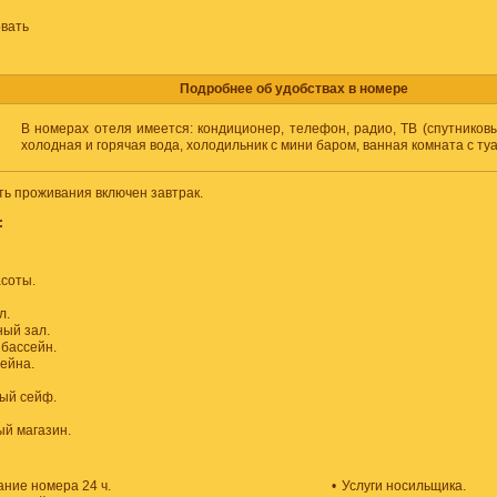
вать
Подробнее об удобствах в номере
В номерах отеля имеется: кондиционер, телефон, радио, ТВ (спутниковы
холодная и горячая вода, холодильник с мини баром, ванная комната с ту
ть проживания включен завтрак.
:
соты.
л.
ый зал.
бассейн.
сейна.
ый сейф.
й магазин.
ние номера 24 ч.
•
Услуги носильщика.