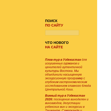
ПОИСК ТУРА
ПОИСК
ПО САЙТУ
ЧТО НОВОГО
НА САЙТЕ
Плов-тур в Узбекистан
для
искушенных гурманов и
ценителей аутентичной
культуры Востока. Мы
объединили насыщенную
экскурсионную программу с
глубоким гастрономическим
исследованием главного блюда
Центральной Азии.
Винный тур в Узбекистан
2026:
посещение виноделен и
винзаводов, дегустации
узбекских вин и экскурсии в
Ташкенте, Самарканде и