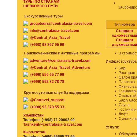
ТУРЫ ПО СТРАНАМ
ШЕЛКОВОГО ПУТИ
Заброниро
Экскурсионные туры
grouptours@centralasia-travel.com
Тип номера
info@centralasia-travel.com
Стандарт
одноместный
@Central_Asia_Travel
Стандарт
(+998) 98 367 95 99
двухместный
Приключенческие и активные программы
•
В стоимос
adventure@centralasia-travel.com
Инфраструктура
@Central_Asia_Travel_Adventure
•
Бар.
•
Ресторан.
(+996) 556 65 77 99
•
Салон Кра
(+996) 552 82 78 78
•
Парковка.
•
Фитнес-за
•
Тренажерн
Круглосуточная служба поддержки
•
Открытый 
@Catravel_support
•
Бар у бас
•
Сауна.
(+998) 93 379 55 33
•
Гостиничн
•
Лифт.
Узбекистан
•
Сувенирны
Телефон: (+998) 71 20002 99
Tashkent@centralasia-travel.com
Услуги:
Кыргызстан
•
Обслужива
Телефон: (+996) 55665 77 99