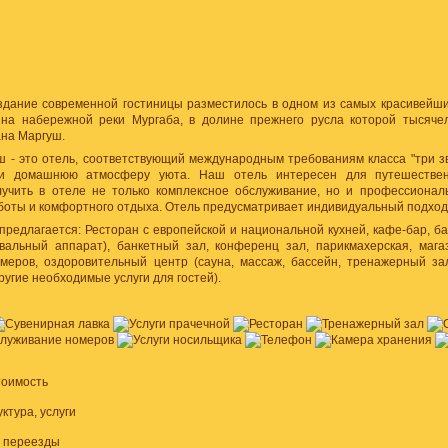
дание современной гостиницы разместилось в одном из самых красивейши
 на набережной реки Мургаба, в долине прежнего русла которой тысяче
ана Маргуш.
ш - это отель, соответствующий международным требованиям класса "три з
и домашнюю атмосферу уюта. Наш отель интересен для путешествен
учить в отеле не только комплексное обслуживание, но и профессионал
оты и комфортного отдыха. Отель предусматривает индивидуальный подход 
предлагается: Ресторан с европейской и национальной кухней, кафе-бар, ба
вальный аппарат), банкетный зал, конференц зал, парикмахерская, магаз
меров, оздоровительный центр (сауна, массаж, бассейн, тренажерный зал
ругие необходимые услуги для гостей).
тоимость
ктура, услуги
, переезды