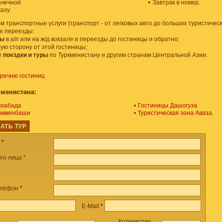
ачечной.
•
Завтрак в номер.
азу.
 транспортные услуги (транспорт - от легковых авто до больших туристическ
е переезды:
ды
в а/п или на ж/д вокзале и переезды до гостиницы и обратно;
ую сторону от этой гостиницы;
е
поездки и туры
по Туркменистану и другим странам Центральной Азии.
еречню гостиниц
кменистана:
шхабада
•
Гостиницы Дашогуза
уркменбаши
•
Туристическая зона Аваза
АТЬ ТУР
а
*
го лица *
елефон
*
E-Mail
*
Количество