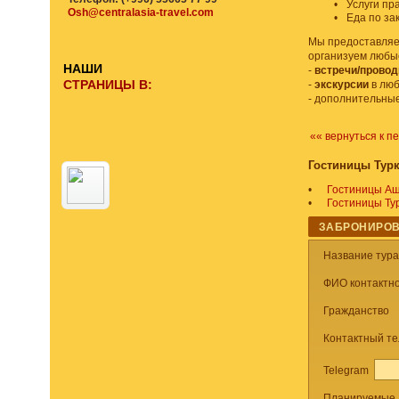
•
Услуги пр
Osh@centralasia-travel.com
•
Еда по зак
Мы предоставляем
организуем любы
НАШИ
-
встречи/прово
СТРАНИЦЫ В:
-
экскурсии
в люб
- дополнительны
«« вернуться к п
Гостиницы Тур
•
Гостиницы А
•
Гостиницы Т
ЗАБРОНИРОВ
Название тур
ФИО контактно
Гражданство
Контактный т
Telegram
Планируемые