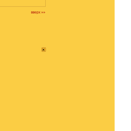
вверх »»
×