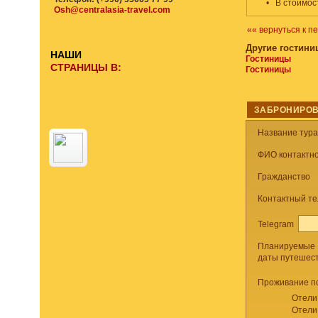
•
В стоимос
Osh@centralasia-travel.com
«« вернуться к п
Другие гостини
НАШИ
Гостиницы
СТРАНИЦЫ В:
Гостиницы
ЗАБРОНИРОВ
Название тур
ФИО контактно
Гражданство
Контактный т
Telegram
Планируемые
даты путешес
Проживание п
Отели
Отели