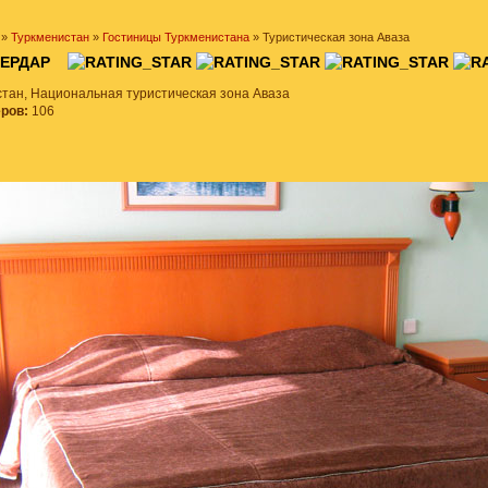
»
Туркменистан
»
Гостиницы Туркменистана
» Туристическая зона Аваза
 СЕРДАР
тан, Национальная туристическая зона Аваза
еров:
106