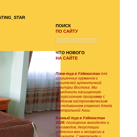
ПОИСК ТУРА
ПОИСК
ПО САЙТУ
ЧТО НОВОГО
НА САЙТЕ
Плов-тур в Узбекистан
для
искушенных гурманов и
ценителей аутентичной
культуры Востока. Мы
объединили насыщенную
экскурсионную программу с
глубоким гастрономическим
исследованием главного блюда
Центральной Азии.
Винный тур в Узбекистан
2026:
посещение виноделен и
винзаводов, дегустации
узбекских вин и экскурсии в
Ташкенте, Самарканде и