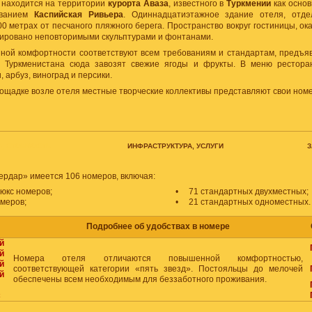
находится на территории
курорта Аваза
, известного в
Туркмении
как основ
званием
Каспийская Ривьера
. Одиннадцатиэтажное здание отеля, отд
0 метрах от песчаного пляжного берега. Пространство вокруг гостиницы, 
рировано неповторимыми скульптурами и фонтанами.
ой комфортности соответствуют всем требованиям и стандартам, предъяв
о Туркменистана сюда завозят свежие ягоды и фрукты. В меню рестор
 арбуз, виноград и персики.
ощадке возле отеля местные творческие коллективы представляют свои ном
, СТОИМОСТЬ
ИНФРАСТРУКТУРА, УСЛУГИ
З
ердар» имеется 106 номеров, включая:
люкс номеров;
•
71 стандартных двухместных;
омеров;
•
21 стандартных одноместных.
Подробнее об удобствах в номере
й
й
Номера отеля отличаются повышенной комфортностью,
й
соответствующей категории «пять звезд». Постояльцы до мелочей
й
обеспечены всем необходимым для беззаботного проживания.
с