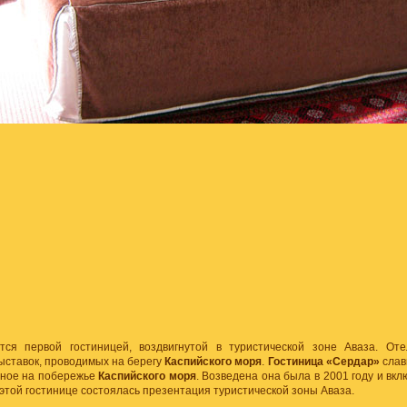
ся первой гостиницей, воздвигнутой в туристической зоне Аваза. От
ыставок, проводимых на берегу
Каспийского моря
.
Гостиница «Сердар»
слав
нное на побережье
Каспийского моря
. Возведена она была в 2001 году и вкл
 этой гостинице состоялась презентация туристической зоны Аваза.