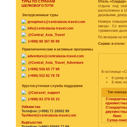
ТУРЫ ПО СТРАНАМ
Отель «Сердар»
ШЕЛКОВОГО ПУТИ
отдыха под на
расположено в 10
Экскурсионные туры
деревьями, деко
Номера повышенн
grouptours@centralasia-travel.com
звезд». Со всег
info@centralasia-travel.com
туркменские дыни,
@Central_Asia_Travel
По вечерам на пл
(+998) 98 367 95 99
Сервис в отеле:
Приключенческие и активные программы
adventure@centralasia-travel.com
НОМЕРА
@Central_Asia_Travel_Adventure
(+996) 556 65 77 99
В гостинице «С
(+996) 552 82 78 78
•
6 супер-
•
8 люкс н
Круглосуточная служба поддержки
Тип номера
@Catravel_support
Стандартны
(+998) 93 379 55 33
одноместны
Узбекистан
Стандартны
Телефон: (+998) 71 20002 99
двухместны
Tashkent@centralasia-travel.com
Люкс
Супер-люк
Кыргызстан
Телефон: (+996) 55665 77 99