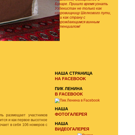
Бухаре. Пришло время узнать
Узбекистан не только как
сокровищницу Шелкового пути,
но и как страну с
возрождающимся винным
потенциалом!
E-MAIL ПОДПИСКА
ОТПРАВИТЬ
ЗАПРОС
НАША СТРАНИЦА
НА FACEBOOK
ПИК ЛЕНИНА
В FACEBOOK
НАША
ФОТОГАЛЕРЕЯ
ель размещает участников
ится и как первое высотное
НАША
ючает в себя 106 номеров с
ВИДЕОГАЛЕРЕЯ