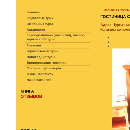
НАВИГАЦИЯ ПО САЙТУ
Главная
»
Страны
Главная
ГОСТИНИЦА
Групповые туры
Школьные туры
Адрес:
Туркменис
Количество ном
Альпинизм
Корпоративный (инсентив), бизнес-
туризм и VIP туры
Треккинг
Горнолыжные туры
Новогодние туры
Бронирование гостиниц
Статьи и публикации
О нас / Контакты
Наши вакансии
КНИГА
ОТЗЫВОВ