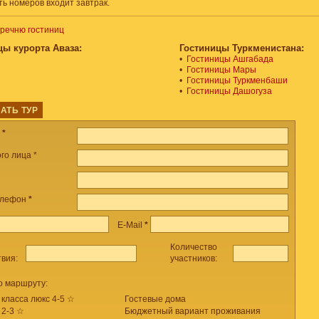
ть номеров входит завтрак.
еречню гостиниц
цы курорта Аваза:
Гостиницы Туркменистана:
•
Гостиницы Ашгабада
•
Гостиницы Мары
•
Гостиницы Туркменбаши
•
Гостиницы Дашогуза
АТЬ ТУР
а
*
го лица *
елефон
*
E-Mail
*
Количество
твия:
участников:
о маршруту:
 класса люкс 4-5 ☆
Гостевые дома
 2-3 ☆
Бюджетный вариант проживания