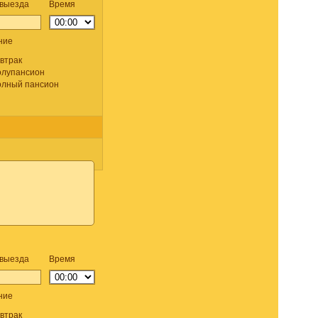
 выезда
Время
ние
втрак
лупансион
лный пансион
 выезда
Время
ние
втрак