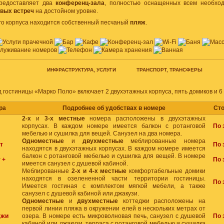
редоставляет два
конференц-зала
, полностью оснащенных всем необхо
вых встреч
на достойном уровне.
ого корпуса находится собственный песчаный
пляж
.
ОИМОСТЬ
ИНФРАСТРУКТУРА, УСЛУГИ
ТРАНСПОРТ, ТРАНСФЕРЫ
гостиницы «Марко Поло» включает 2 двухэтажных корпуса, пять домиков и 6 
ра
Подробнее об удобствах в номере
Ст
2-х
и
3-х местные
номера расположены в двухэтажных
корпусах. В каждом номере имеется балкон с ротанговой
По 
мебелью и сушилка для вещей. Санузел на два номера.
Одноместные
и
двухместные
меблированные номера
т
По 
находятся в двухэтажных корпусах. В каждом номере имеется
балкон с ротанговой мебелью и сушилка для вещей. В номере
 +
По 
имеется санузел с душевой кабиной.
Меблированные
2-х и 4-х местные
комфортабельные домики
находятся в озелененной части территории гостиницы.
По 
Имеется гостиная с комплектом мягкой мебели, а также
санузел с душевой кабиной или джакузи.
Одноместные
и
двухместные
коттеджи расположены на
первой линии пляжа в окружении елей в нескольких метрах от
джи
озера. В номере есть микроволновая печь, санузел с душевой
По 
кабиной или джакузи, терраса с ротанговой мебелью и сушилка