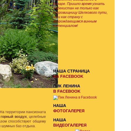
Бухаре. Пришло время узнать
Узбекистан не только как
сокровищницу Шелкового пути,
но и как страну с
возрождающимся винным
потенциалом!
E-MAIL ПОДПИСКА
ОТПРАВИТЬ
ЗАПРОС
НАША СТРАНИЦА
НА FACEBOOK
ПИК ЛЕНИНА
В FACEBOOK
НАША
ФОТОГАЛЕРЕЯ
 На территории пансионата
й
горный воздух
, целебные
НАША
азом способствуют общему
ВИДЕОГАЛЕРЕЯ
 шумных баз отдыха.