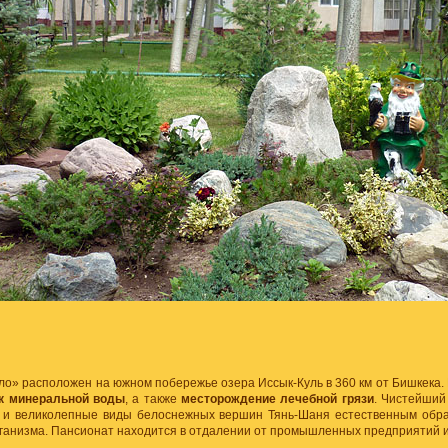
о» расположен на южном побережье озера Иссык-Куль в 360 км от Бишкека.
к минеральной воды
, а также
месторождение лечебной грязи
. Чистейши
 и великолепные виды белоснежных вершин Тянь-Шаня естественным обр
ганизма. Пансионат находится в отдалении от промышленных предприятий и