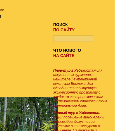
ПОИСК ТУРА
оло
ПОИСК
ПО САЙТУ
ЧТО НОВОГО
НА САЙТЕ
Плов-тур в Узбекистан
для
искушенных гурманов и
ценителей аутентичной
культуры Востока. Мы
объединили насыщенную
экскурсионную программу с
глубоким гастрономическим
исследованием главного блюда
Центральной Азии.
Винный тур в Узбекистан
2026:
посещение виноделен и
винзаводов, дегустации
узбекских вин и экскурсии в
Ташкенте, Самарканде и