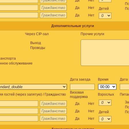
Да
Нет
По
Да
Нет
Детей
По
Да
Нет
Дополнительные услуги
Через CIP-зал
Прочие услуги
Выход
Проводы
ранспорта
онное обслуживание
Дата заезда
Время
Дата
Визовая
я гостей (через запятую) / Гражданство
Взрослых
Пита
поддержка
За
Да
Нет
По
Да
Нет
Детей
По
Да
Нет