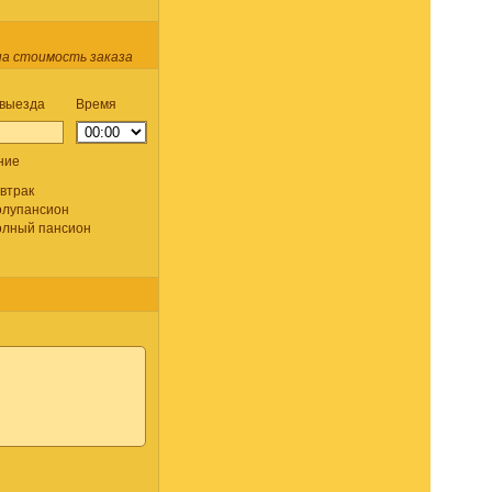
на стоимость заказа
 выезда
Время
ние
втрак
лупансион
лный пансион