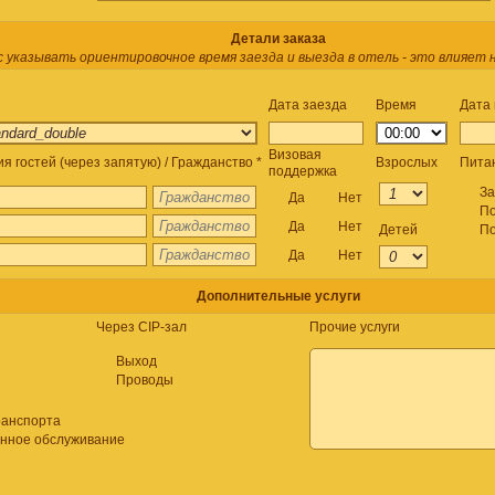
Детали заказа
 указывать ориентировочное время заезда и выезда в отель - это влияет 
Дата заезда
Время
Дата
Визовая
 гостей (через запятую) / Гражданство *
Взрослых
Пита
поддержка
За
Да
Нет
По
Да
Нет
Детей
По
Да
Нет
Дополнительные услуги
Через CIP-зал
Прочие услуги
Выход
Проводы
ранспорта
онное обслуживание