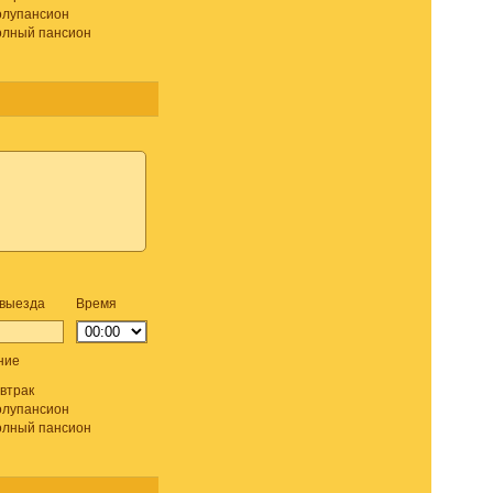
лупансион
лный пансион
 выезда
Время
ние
втрак
лупансион
лный пансион