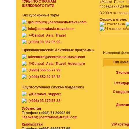
ТУРЫ ПО СТРАНАМ
«Марко Поло» п
ШЕЛКОВОГО ПУТИ
проведения
дело
В 200 м от главн
Экскурсионные туры
Сервис в отеле:
grouptours@centralasia-travel.com
info@centralasia-travel.com
@Central_Asia_Travel
НОМЕРА, СТ
(+998) 98 367 95 99
Приключенческие и активные программы
Номерной фонд 
adventure@centralasia-travel.com
Тип номе
@Central_Asia_Travel_Adventure
(+996) 556 65 77 99
Эконом
(+996) 552 82 78 78
Стандар
Круглосуточная служба поддержки
Стандарт
@Catravel_support
(+998) 93 379 55 33
Домики
Узбекистан
Телефон: (+998) 71 20002 99
Tashkent@centralasia-travel.com
Кыргызстан
VIP котте
Телефон: (+996) 55665 77 99