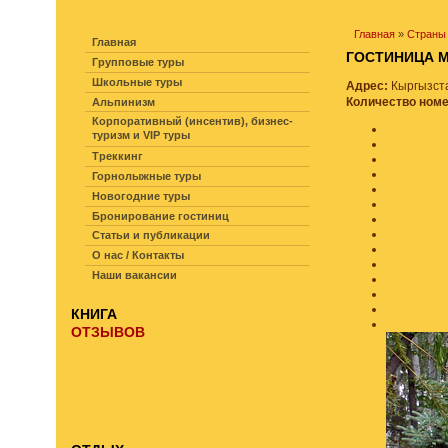
НАВИГАЦИЯ ПО САЙТУ
Главная
»
Страны
Главная
ГОСТИНИЦА
Групповые туры
Школьные туры
Адрес:
Кыргызста
Количество ном
Альпинизм
Корпоративный (инсентив), бизнес-
туризм и VIP туры
Треккинг
Горнолыжные туры
Новогодние туры
Бронирование гостиниц
Статьи и публикации
О нас / Контакты
Наши вакансии
КНИГА
ОТЗЫВОВ