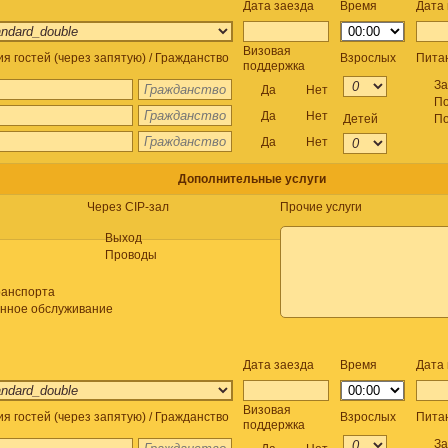
Дата заезда
Время
Дата
Визовая
я гостей (через запятую) / Гражданство
Взрослых
Пита
поддержка
За
Да
Нет
По
Да
Нет
Детей
По
Да
Нет
Дополнительные услуги
Через CIP-зал
Прочие услуги
Выход
Проводы
ранспорта
онное обслуживание
Дата заезда
Время
Дата
Визовая
я гостей (через запятую) / Гражданство
Взрослых
Пита
поддержка
За