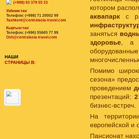
(+998) 93 379 55 33
котором распо
Узбекистан
аквапарк
с ра
Телефон: (+998) 71 20002 99
Tashkent@centralasia-travel.com
инфраструкту
Кыргызстан
заняться
водн
Телефон: (+996) 55665 77 99
Osh@centralasia-travel.com
здоровье
, а 
оборудованн
НАШИ
многочисленные
СТРАНИЦЫ В:
Помимо широк
сезона» предос
проведением
д
презентаций:
2
бизнес-встреч.
На территори
европейской и 
Пансионат наход