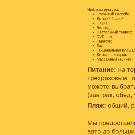
Инфраструктура:
•
Открытый бассейн;
•
Детский бассейн;
•
Сауна;
•
Бильярд;
•
Настольный теннис;
•
DVD-зал;
•
Караоке;
•
Бар;
•
Танцевальная площад
•
Детская площадка;
•
Массажный кабинет;
Питание:
на те
трехразовым п
можете выбрать
(завтрак, обед,
Пляж:
общий, р
Мы предоставля
авто до больши