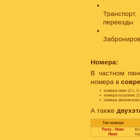
Транспорт,
переезды
Заброниров
Номера:
В частном пан
номера в
совр
•
номера-люкс (2-х, 3-
•
номера-полулюкс (2-х
•
номера эконом-класса
А также
двухэ
Тип номера
Полу - Люкс
Вс
Люкс
го