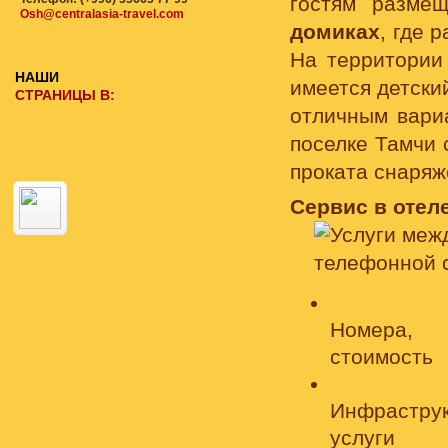
гостям разм
Osh@centralasia-travel.com
домиках
, где 
На территории
НАШИ
имеется детски
СТРАНИЦЫ В:
отличным вари
поселке Тамчи 
проката снаряж
Сервис в отеле
Номера,
стоимость
Инфраструк
услуги