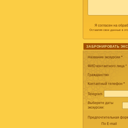
Я согласен на обра
Оставляя свои данные в эт
ЗАБРОНИРОВАТЬ ЭК
Название экскурсии
*
ФИО контактного лица *
Гражданство
Контактный телефон
*
Telegram
Выберите даты
экскурсии:
Предпочтительная форм
По E-mail