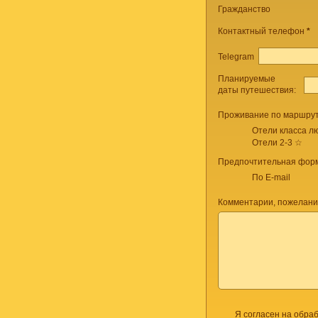
Гражданство
Контактный телефон
*
Telegram
Планируемые
даты путешествия:
Проживание по маршрут
Отели класса лю
Отели 2-3 ☆
Предпочтительная форм
По E-mail
Комментарии, пожелани
Я согласен на обра