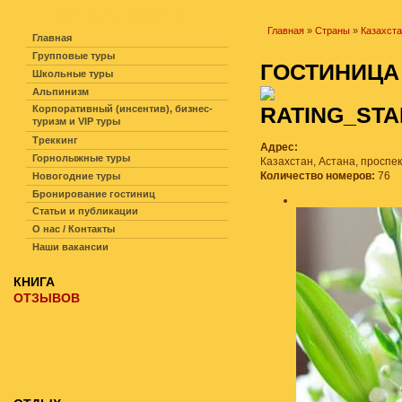
НАВИГАЦИЯ ПО САЙТУ
Главная
»
Страны
»
Казахст
Главная
Групповые туры
ГОСТИНИЦ
Школьные туры
Альпинизм
Корпоративный (инсентив), бизнес-
туризм и VIP туры
Треккинг
Адрес:
Горнолыжные туры
Казахстан, Астана, проспе
Количество номеров:
76
Новогодние туры
Бронирование гостиниц
Статьи и публикации
О нас / Контакты
Наши вакансии
КНИГА
ОТЗЫВОВ