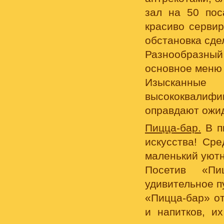
зал на 50 пос
красиво серви
обстановка сд
Разнообразный
основное меню
Изысканн
высококвалиф
оправдают ожи
Пицца-бар.
В п
искусства! Сре
маленький уютн
Посетив «Пи
удивительное 
«Пицца-бар» о
и напитков, и