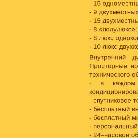
- 15 одноместн
- 9 двухместны
- 15 двухместн
- 8 «полулюкс»;
- 8 люкс однок
- 10 люкс двух
Внутренний д
Просторные но
технического о
- в каждом 
кондициониров
- спутниковое 
- бесплатный в
- бесплатный м
- персональный
- 24–часовое о