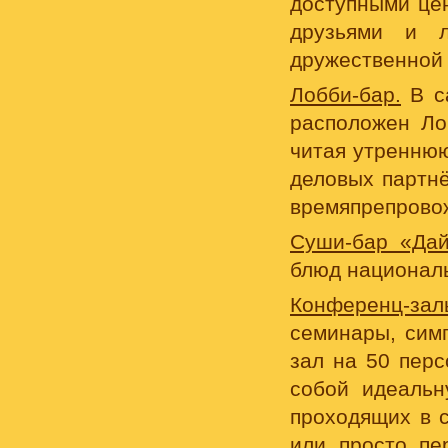
доступными це
друзьями и л
дружественной 
Лобби-бар.
В са
расположен Ло
читая утреннюю
деловых партн
времяпрепровож
Суши-бар «Дай
блюд националь
Конференц-зал
семинары, сим
зал на 50 пер
собой идеальн
проходящих в с
или просто пе