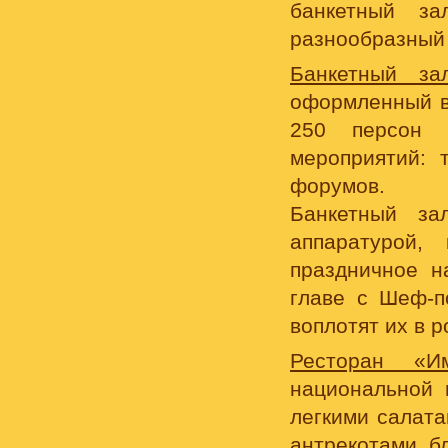
банкетный з
разнообразный 
Банкетный зал
оформленный в 
250 персон 
мероприятий: 
форумов.
Банкетный за
аппаратурой,
праздничное н
главе с Шеф-п
воплотят их в 
Ресторан «Им
национальной 
легкими салат
антрекотами, б