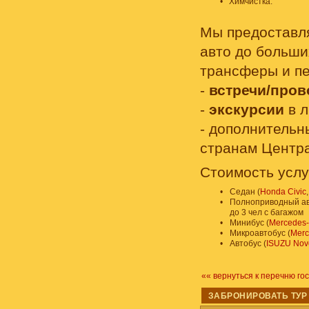
•
Химчистка.
Мы предоставля
авто до больши
трансферы и п
-
встречи/про
-
экскурсии
в л
- дополнитель
странам Центра
Стоимость услу
•
Седан (
Honda Civic
•
Полноприводный ав
до 3 чел с багажом
•
Минибус (
Mercedes-
•
Микроавтобус (
Merc
•
Автобус (
ISUZU Novo
«« вернуться к перечню го
ЗАБРОНИРОВАТЬ ТУР