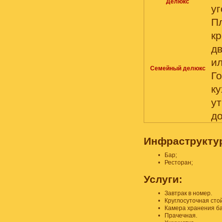
Делюкс
уг
П
к
дв
ил
Семейный делюкс
Го
к
у
до
Инфраструкту
•
Бар;
•
Ресторан;
Услуги:
•
Завтрак в номер.
•
Круглосуточная сто
•
Камера хранения ба
•
Прачечная.