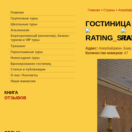
НАВИГАЦИЯ ПО САЙТУ
Главная
»
Страны
»
Азербай
Главная
Групповые туры
ГОСТИНИЦ
Школьные туры
Альпинизм
Корпоративный (инсентив), бизнес-
туризм и VIP туры
Треккинг
Адрес:
Азербайджан, Баку,
Горнолыжные туры
Количество номеров:
47
Новогодние туры
Бронирование гостиниц
Статьи и публикации
О нас / Контакты
Наши вакансии
КНИГА
ОТЗЫВОВ