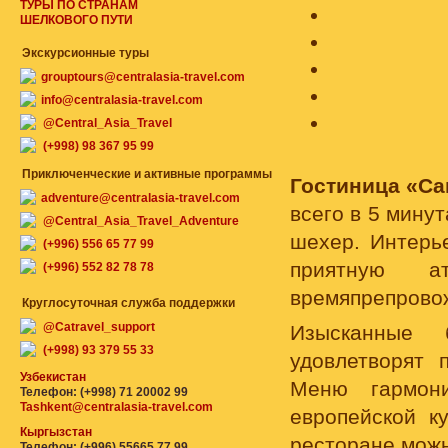
ТУРЫ ПО СТРАНАМ
ШЕЛКОВОГО ПУТИ
Экскурсионные туры
grouptours@centralasia-travel.com
info@centralasia-travel.com
@Central_Asia_Travel
(+998) 98 367 95 99
Приключенческие и активные программы
Гостиница «С
adventure@centralasia-travel.com
всего в 5 мину
@Central_Asia_Travel_Adventure
шехер. Интерь
(+996) 556 65 77 99
приятную а
(+996) 552 82 78 78
времяпрепрово
Круглосуточная служба поддержки
@Catravel_support
Изысканные
(+998) 93 379 55 33
удовлетворят 
Узбекистан
Меню гармони
Телефон: (+998) 71 20002 99
Tashkent@centralasia-travel.com
европейской к
Кыргызстан
ресторане можн
Телефон: (+996) 55665 77 99