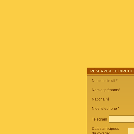
RÉSERVER LE CIRCUI
Nom du circuit
*
Nom et prénoms*
Nationalité
N de téléphone
*
Telegram
Dates anticipées
du voyage: