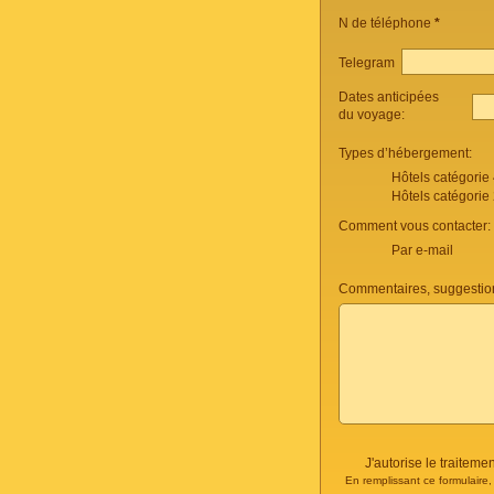
N de téléphone
*
Telegram
Dates anticipées
du voyage:
Types d’hébergement:
Hôtels catégorie
Hôtels catégorie
Comment vous contacter:
Par e-mail
Commentaires, suggestio
J'autorise le traite
En remplissant ce formulaire