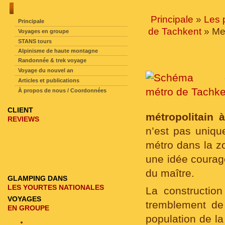
NAVIGATION SUR LE SITE
Principale
»
Les 
Principale
de Tachkent
» Met
Voyages en groupe
STANS tours
Alpinisme de haute montagne
Randonnée & trek voyage
Voyage du nouvel an
Articles et publications
À propos de nous / Coordonnées
CLIENT
métropolitain 
REVIEWS
n’est pas uniqu
métro dans la z
une idée courage
du maître.
GLAMPING DANS
LES YOURTES NATIONALES
La constructio
VOYAGES
tremblement de
EN GROUPE
population de la