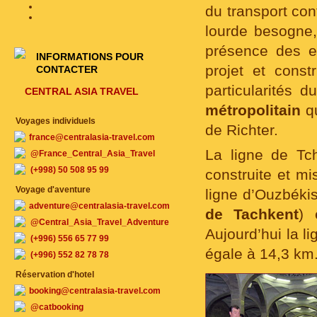
du transport con
lourde besogne,
présence des ea
INFORMATIONS POUR
projet et const
CONTACTER
particularités 
CENTRAL ASIA TRAVEL
métropolitain
qu
Voyages individuels
de Richter.
france@centralasia-travel.com
La ligne de Tch
@France_Central_Asia_Travel
(+998) 50 508 95 99
construite et mi
Voyage d'aventure
ligne d’Ouzbékis
adventure@centralasia-travel.com
de Tachkent
) 
@Central_Asia_Travel_Adventure
Aujourd’hui la l
(+996) 556 65 77 99
égale à 14,3 km
(+996) 552 82 78 78
Réservation d'hotel
booking@centralasia-travel.com
@catbooking