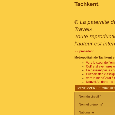
Tachkent
.
©
La paternite d
Travel».
Toute reproducti
l’auteur est inter
«« précédent
Metropolitain de Tachkent e
Vers le cœur de l’em
Coffret d’aventures o
En passant par le c
Ouzbekistan classiq
Vers la mer d`Aral à
Nouvel An dans les c
RÉSERVER LE CIRCUI
Nom du circuit
*
Nom et prénoms*
Nationalité