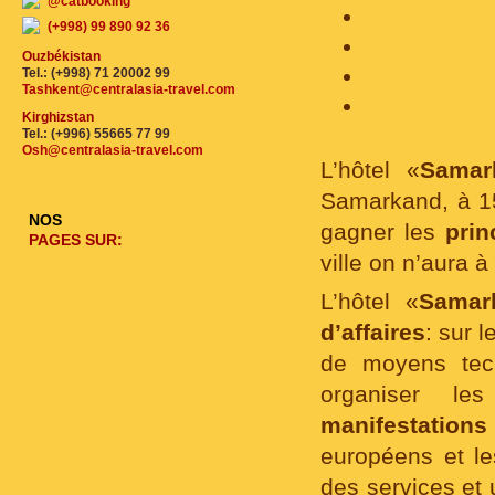
@catbooking
(+998) 99 890 92 36
Ouzbékistan
Tel.: (+998) 71 20002 99
Tashkent@centralasia-travel.com
Kirghizstan
Tel.: (+996) 55665 77 99
Osh@centralasia-travel.com
L’hôtel «
Sama
Samarkand, à 1
NOS
gagner les
prin
PAGES SUR:
ville on n’aura à
L’hôtel «
Sama
d’affaires
: sur l
de moyens tec
organiser les
manifestations
européens et le
des services et 