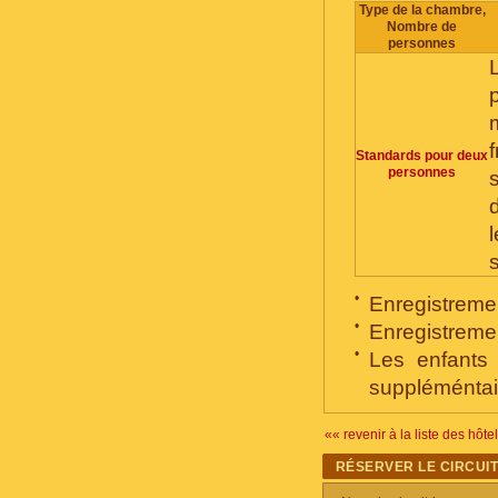
Type de la chambre,
Nombre de
personnes
Standards pour deux
personnes
l
s
•
Enregistrement
•
Enregistremen
•
Les enfants
suppléméntair
«« revenir à la liste des hôte
RÉSERVER LE CIRCUI