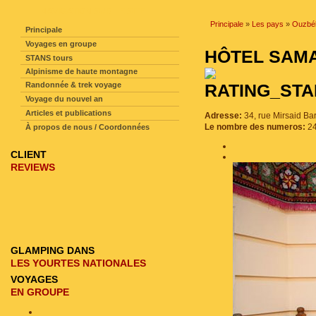
NAVIGATION SUR LE SITE
Principale
»
Les pays
»
Ouzbék
Principale
Voyages en groupe
HÔTEL SA
STANS tours
Alpinisme de haute montagne
Randonnée & trek voyage
Voyage du nouvel an
Articles et publications
Adresse:
34, rue Mirsaid B
Le nombre des numeros:
2
À propos de nous / Coordonnées
CLIENT
REVIEWS
GLAMPING DANS
LES YOURTES NATIONALES
VOYAGES
EN GROUPE