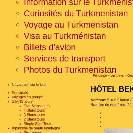
Information sur le Turkmenis
Curiosités du Turkmenistan
Voyage au Turkmenistan
Visa au Turkménistan
Billets d’avion
Services de transport
Photos du Turkmenistan
Principale
»
Les pays
»
Ouz
Navigation sur le site
HÔTEL B
Principale
Voyages en groupe
Adresse:
5, rue Chakhi Z
STANS tours
Nombre de numéros:
24
Five Stans tours
4 Stans tours
3 Stans tours
2 Stans tours
Single Stan Tours
Alpinisme de haute montagne
Pic Lénine