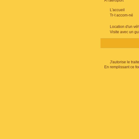
À l'aéroport
L'accueil
Tr-t accom-né
Location d'un véh
Visite avec un gu
J'autorise le tr
En remplissant ce fo