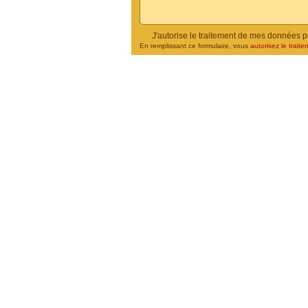
J'autorise le traitement de mes données 
En remplissant ce formulaire, vous
autorisez le traite