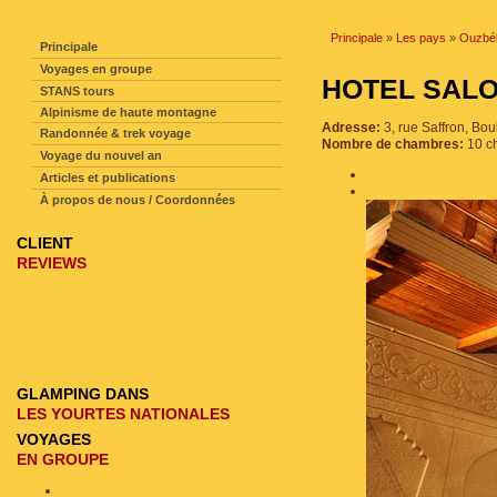
NAVIGATION SUR LE SITE
Principale
»
Les pays
»
Ouzbék
Principale
Voyages en groupe
HOTEL SAL
STANS tours
Alpinisme de haute montagne
Adresse:
3, rue Saffron, Bo
Randonnée & trek voyage
Nombre de chambres:
10 c
Voyage du nouvel an
Articles et publications
À propos de nous / Coordonnées
CLIENT
REVIEWS
GLAMPING DANS
LES YOURTES NATIONALES
VOYAGES
EN GROUPE