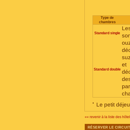
Тype de
chambres
Le
Standard single
so
ou
déc
suz
et
Standard double
déc
des
pa
cha
•
Le petit déje
«« revenir à la liste des hôte
RÉSERVER LE CIRCUI