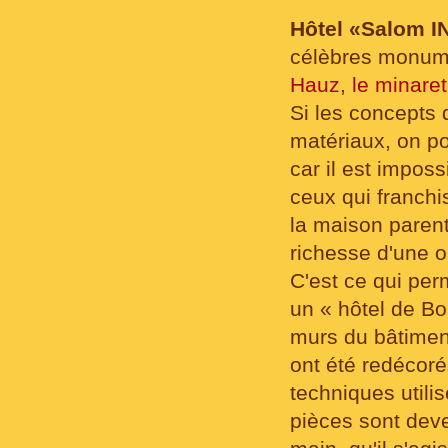
Hôtel «Salom I
célèbres monume
Hauz
,
le minare
Si les concepts d
matériaux, on pou
car il est impos
ceux qui franchi
la maison parent
richesse d'une or
C'est ce qui pe
un « hôtel de B
murs du bâtiment
ont été redécoré
techniques util
pièces sont deve