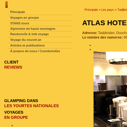
NAVIGATION SUR LE SITE
Principale
»
Les pays
»
Tadjiki
Principale
Voyages en groupe
ATLAS HO
STANS tours
Alpinisme de haute montagne
Adresse:
Tadjikistan, Douc
Randonnée & trek voyage
Le nombre des numeros:
9
Voyage du nouvel an
Articles et publications
À propos de nous / Coordonnées
CLIENT
REVIEWS
GLAMPING DANS
LES YOURTES NATIONALES
VOYAGES
EN GROUPE