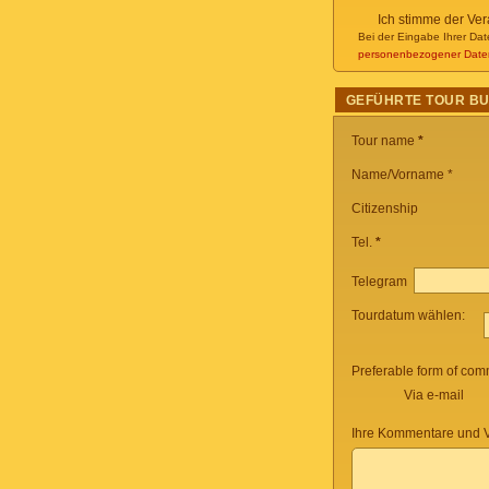
Ich stimme der Ve
Bei der Eingabe Ihrer Dat
personenbezogener Date
GEFÜHRTE TOUR B
Tour name
*
Name/Vorname *
Citizenship
Tel.
*
Telegram
Tourdatum wählen:
Preferable form of com
Via e-mail
Ihre Kommentare und V