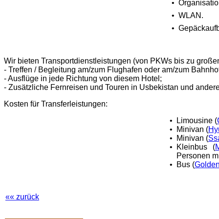
•
Organisatio
•
WLAN.
•
Gepäckauf
Wir bieten Transportdienstleistungen (von PKWs bis zu großen
-
Treffen / Begleitung am/zum Flughafen oder am/zum Bahnhof
- Ausflüge in jede Richtung von diesem Hotel;
- Zusätzliche Fernreisen und Touren in Usbekistan und ander
Kosten für Transferleistungen:
•
Limousine (
•
Minivan (
Hy
•
Minivan (
Ss
•
Kleinbus (
Personen m
•
Bus (
Golde
«« zurück