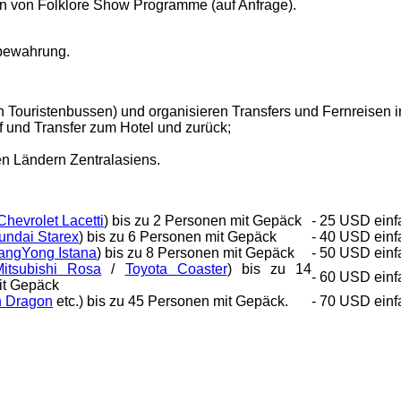
n von Folklore Show Programme (auf Anfrage).
bewahrung.
 Touristenbussen) und organisieren Transfers und Fernreisen i
 und Transfer zum Hotel und zurück;
en Ländern Zentralasiens.
Chevrolet Lacetti
) bis zu 2 Personen mit Gepäck
- 25 USD einf
undai Starex
) bis zu 6 Personen mit Gepäck
- 40 USD einf
angYong Istana
) bis zu 8 Personen mit Gepäck
- 50 USD einf
Mitsubishi Rosa
/
Toyota Coaster
) bis zu 14
- 60 USD einf
it Gepäck
n Dragon
etc.) bis zu 45 Personen mit Gepäck.
- 70 USD einf