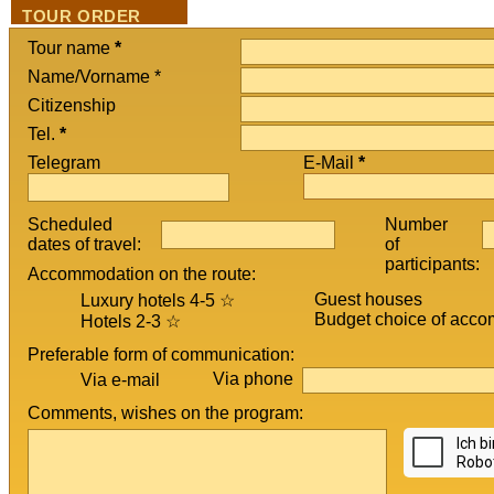
TOUR ORDER
Tour name
*
Name/Vorname *
Citizenship
Tel.
*
Telegram
E-Mail
*
Scheduled
Number
dates of travel:
of
participants:
Accommodation on the route:
Guest houses
Luxury hotels 4-5 ☆
Budget choice of acco
Hotels 2-3 ☆
Preferable form of communication:
Via phone
Via e-mail
Comments, wishes on the program: