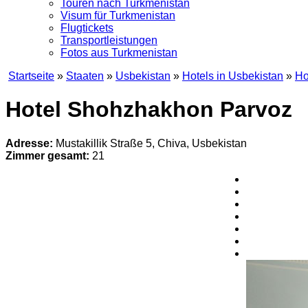
Touren nach Turkmenistan
Visum für Turkmenistan
Flugtickets
Transportleistungen
Fotos aus Turkmenistan
Startseite
»
Staaten
»
Usbekistan
»
Hotels in Usbekistan
»
Ho
Hotel Shohzhakhon Parvo
Adresse:
Mustakillik Straße 5, Chiva, Usbekistan
Zimmer gesamt:
21