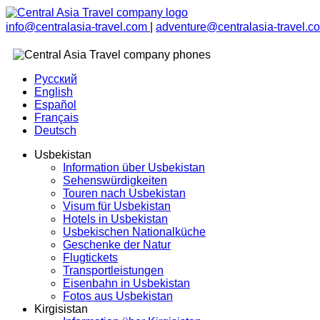
info@centralasia-travel.com
|
adventure@centralasia-travel.c
Русский
English
Español
Français
Deutsch
Usbekistan
Information über Usbekistan
Sehenswürdigkeiten
Touren nach Usbekistan
Visum für Usbekistan
Hotels in Usbekistan
Usbekischen Nationalküche
Geschenke der Natur
Flugtickets
Transportleistungen
Eisenbahn in Usbekistan
Fotos aus Usbekistan
Kirgisistan