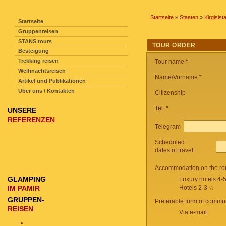
SEITENNAVIGATION
Startseite
»
Staaten
»
Kirgisist
Startseite
Gruppenreisen
STANS tours
TOUR ORDER
Besteigung
Trekking reisen
Tour name
*
Weihnachtsreisen
Name/Vorname *
Artikel und Publikationen
Über uns / Kontakten
Citizenship
Tel.
*
UNSERE
REFERENZEN
Telegram
Scheduled
dates of travel:
Accommodation on the ro
GLAMPING
Luxury hotels 4-
IM PAMIR
Hotels 2-3 ☆
GRUPPEN-
Preferable form of commun
REISEN
Via e-mail