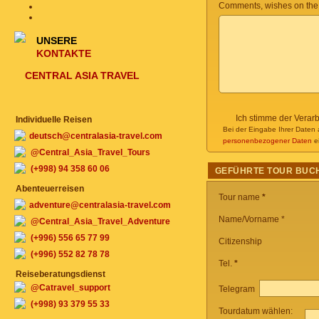
Comments, wishes on the
UNSERE
KONTAKTE
CENTRAL ASIA TRAVEL
Ich stimme der Verar
Individuelle Reisen
Bei der Eingabe Ihrer Daten 
deutsch@centralasia-travel.com
personenbezogener Daten
ei
@Central_Asia_Travel_Tours
(+998) 94 358 60 06
GEFÜHRTE TOUR BUC
Abenteuerreisen
Tour name
*
adventure@centralasia-travel.com
Name/Vorname *
@Central_Asia_Travel_Adventure
(+996) 556 65 77 99
Citizenship
(+996) 552 82 78 78
Tel.
*
Reiseberatungsdienst
@Catravel_support
Telegram
(+998) 93 379 55 33
Tourdatum wählen: